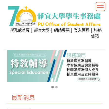
跳
到
主
要
內
學務處首頁
│
靜宜大學
│
網站導覽
│
登入管理
│
聯絡
容
信箱
區
塊
最新消息