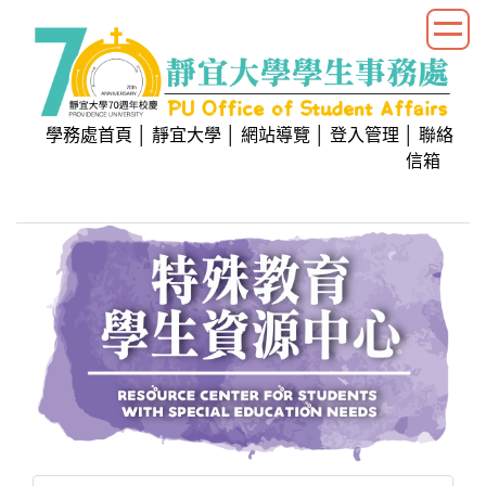
跳
到
主
要
內
學務處首頁
│
靜宜大學
│
網站導覽
│
登入管理
│
聯絡
容
信箱
區
塊