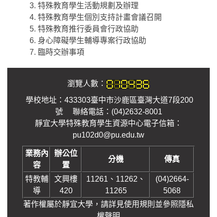
特殊教育學生活動規劃及辦理
特殊教育學生個別支持計畫會議召開
特殊教育推行委員會行政協助
身心障礙學生輔導專案行政協助
臨時交辦事項
瀏覽人數：
學校地址：433303臺中市沙鹿區臺灣大道7段200
號 聯絡電話：(04)2632-8001
靜宜大學特殊教育學生資源中心電子信箱：
pu102d0@pu.edu.tw
業務內
辦公位
分機
傳真
容
置
特教輔
文興樓
11261、11262、
(04)2664-
導
420
11265
5068
著作權屬於靜宜大學，請詳見使用規則並參照
隱私
權聲明